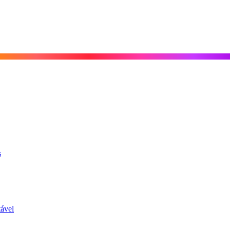
s
ável