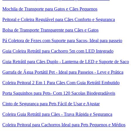
Mochila de Transporte para Gatos e Cães Pequenos
Peitoral e Coleira Regulável para Cães Conforto e Segurança
Bolsa de Transporte Transparente para Cães e Gatos
Pá Coletora de Fezes com Suporte para Sacos- Ideal para passeio
Guia Coleira Retrátil para Cachorro 5m com LED Integrado
Guia Retrátil para Cães Duplo - Lanterna de LED e Suporte de Saco
Garrafa de Água Portátil Pet - Ideal para Passeios - Leve e Prática
Coleira Peitoral 2 Em 1 Para Cães Com Guia Retrátil Embutido
Porta Saquinhos para Pets- Com 120 Sacolas Biodegradáveis
Cinto de Segurança para Pets Fácil de Usar e Ajustar
Coleira Guia Retrátil para Cães - Trava Rápida e Segurança
Coleira Peitoral para Cachorros Ideal para Pets Pequenos e Médios